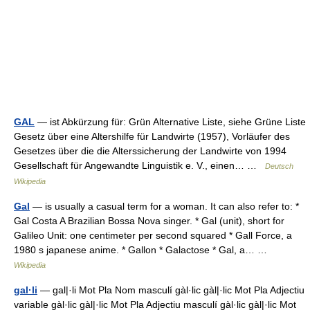
GAL
— ist Abkürzung für: Grün Alternative Liste, siehe Grüne Liste
Gesetz über eine Altershilfe für Landwirte (1957), Vorläufer des
Gesetzes über die die Alterssicherung der Landwirte von 1994
Gesellschaft für Angewandte Linguistik e. V., einen… …
Deutsch
Wikipedia
Gal
— is usually a casual term for a woman. It can also refer to: *
Gal Costa A Brazilian Bossa Nova singer. * Gal (unit), short for
Galileo Unit: one centimeter per second squared * Gall Force, a
1980 s japanese anime. * Gallon * Galactose * Gal, a… …
Wikipedia
gal·li
— gal|·li Mot Pla Nom masculí gàl·lic gàl|·lic Mot Pla Adjectiu
variable gàl·lic gàl|·lic Mot Pla Adjectiu masculí gàl·lic gàl|·lic Mot