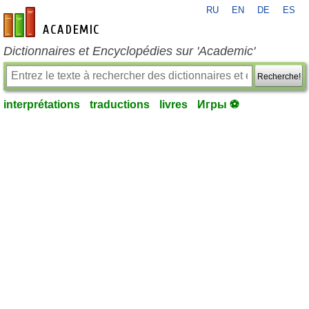
RU
EN
DE
ES
fr-academic.com
Dictionnaires et Encyclopédies sur 'Academic'
Recherche!
interprétations
traductions
livres
Игры ⚽