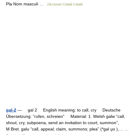
Pla Nom masculí …
Diccionari Català-Català
gal-2
— gal 2 English meaning: to call, cry Deutsche
Übersetzung: “rufen, schreien” Material: 1. Welsh galw “call,
shout, cry, subpoena, send an invitation to court, summon”,
M.Bret. galu “call, appeal; claim, summons; plea” (*gal u̯o ),… …