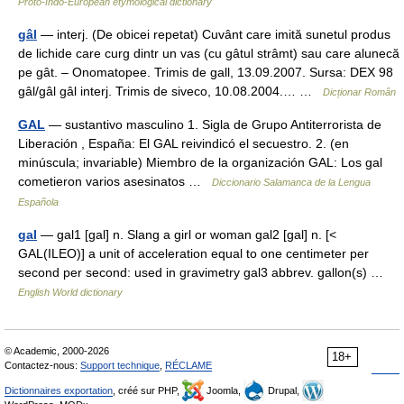
Proto-Indo-European etymological dictionary
gâl
— interj. (De obicei repetat) Cuvânt care imită sunetul produs
de lichide care curg dintr un vas (cu gâtul strâmt) sau care alunecă
pe gât. – Onomatopee. Trimis de gall, 13.09.2007. Sursa: DEX 98
gâl/gâl gâl interj. Trimis de siveco, 10.08.2004.… …
Dicționar Român
GAL
— sustantivo masculino 1. Sigla de Grupo Antiterrorista de
Liberación , España: El GAL reivindicó el secuestro. 2. (en
minúscula; invariable) Miembro de la organización GAL: Los gal
cometieron varios asesinatos …
Diccionario Salamanca de la Lengua
Española
gal
— gal1 [gal] n. Slang a girl or woman gal2 [gal] n. [<
GAL(ILEO)] a unit of acceleration equal to one centimeter per
second per second: used in gravimetry gal3 abbrev. gallon(s) …
English World dictionary
© Academic, 2000-2026
18+
Contactez-nous:
Support technique
,
RÉCLAME
Dictionnaires exportation
, créé sur PHP,
Joomla,
Drupal,