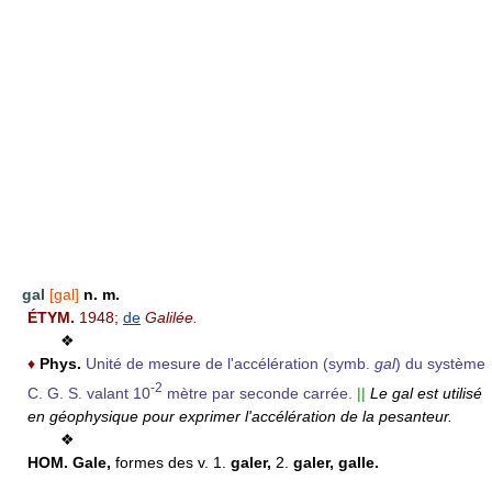
gal
[gal]
n. m.
ÉTYM.
1948;
de
Galilée.
❖
♦
Phys.
Unité de mesure de l'accélération (symb.
gal
) du système
-2
C. G. S. valant 10
mètre par seconde carrée.
||
Le gal est utilisé
en géophysique pour exprimer l'accélération de la pesanteur.
❖
HOM.
Gale,
formes des v.
1.
galer,
2.
galer, galle.