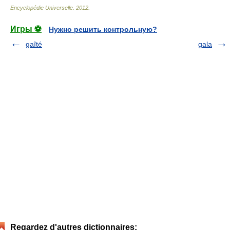
Encyclopédie Universelle
.
2012
.
Игры ⚽
Нужно решить контрольную?
gaîté
gala
Regardez d'autres dictionnaires: