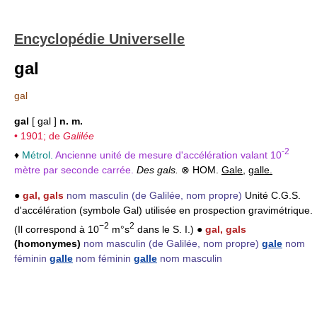
Encyclopédie Universelle
gal
gal
gal
[ gal ]
n. m.
• 1901; de
Galilée
-2
♦
Métrol.
Ancienne unité de mesure d'accélération valant 10
mètre par seconde carrée.
Des gals.
⊗ HOM.
Gale
,
galle.
●
gal, gals
nom masculin
(de Galilée, nom propre)
Unité C.G.S.
d'accélération (symbole Gal) utilisée en prospection gravimétrique.
−2
2
(Il correspond à 10
m°s
dans le S. I.) ●
gal, gals
(homonymes)
nom masculin
(de Galilée, nom propre)
gale
nom
féminin
galle
nom féminin
galle
nom masculin